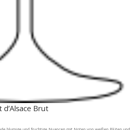
d’Alsace Brut
nde blumige und fruchtige Nuancen mit Noten von weißen Blüten un