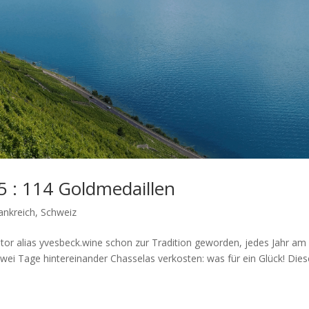
5 : 114 Goldmedaillen
ankreich
,
Schweiz
tator alias yvesbeck.wine schon zur Tradition geworden, jedes Jahr am
ei Tage hintereinander Chasselas verkosten: was für ein Glück! Dies