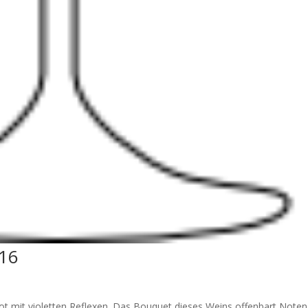
016
t mit violetten Reflexen. Das Bouquet dieses Weins offenbart Note