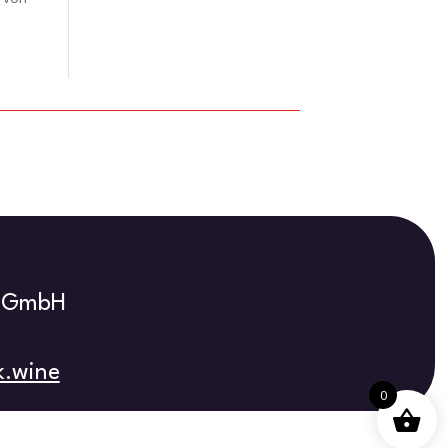
s GmbH
k.wine
0