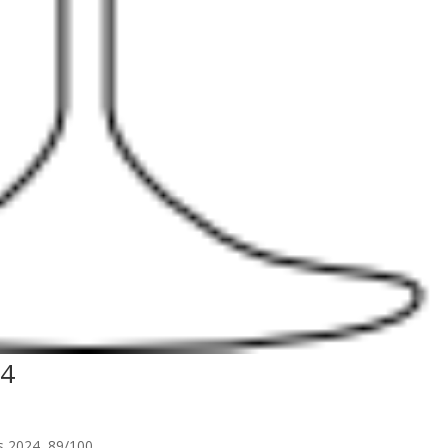
14
is 2024 89/100