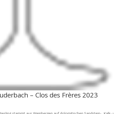
uderbach – Clos des Frères 2023
iesling stammt aus Weinbergen auf dolomitischen Sandstein-, Kalk- 