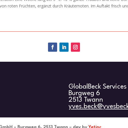
von roten Früchten, ergänzt durch Kräuternoten. Im Auftakt frisch un
GlobalBeck Service
Burgweg 6
2513 Twann
yves.beck@yvesbec
s GmbH – Burgweg 6, 2513 Twann – dev by
Yetinc