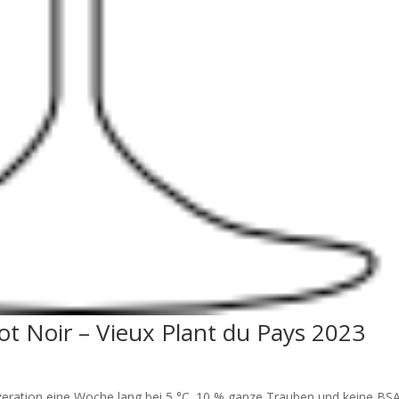
t Noir – Vieux Plant du Pays 2023
eration eine Woche lang bei 5 °C. 10 % ganze Trauben und keine BSA