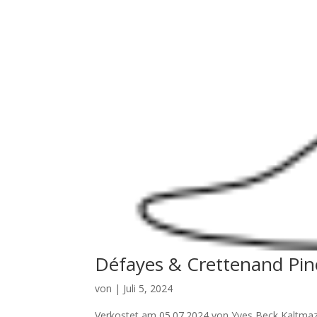
Défayes & Crettenand Pino
von
|
Juli 5, 2024
Verkostet am 05.07.2024 von Yves Beck Kaltmaz