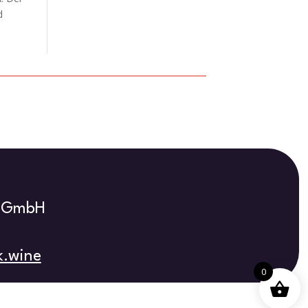
d
s GmbH
k.wine
0