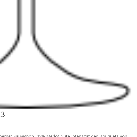
23
ernet Sauvignon, 45% Merlot Gute Intensität des Bouquets von