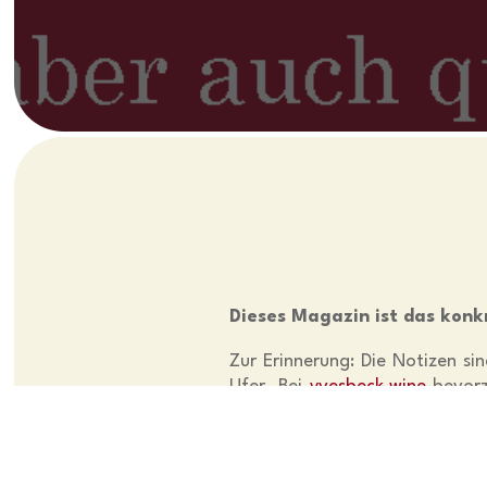
Dieses Magazin ist das konk
Zur Erinnerung: Die Notizen si
Ufer. Bei
yvesbeck.wine
bevorz
schnell im Netz verbreitet… Sie
wenn sie genutzt wird!
Aber genug von uns, kommen w