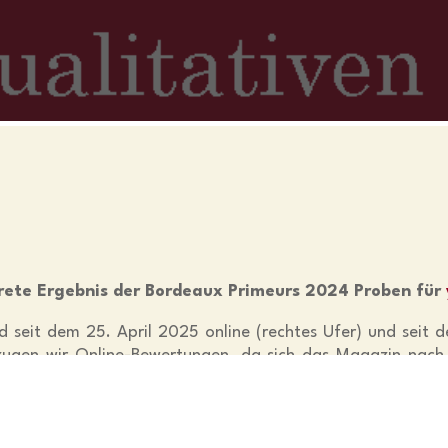
rete Ergebnis der Bordeaux Primeurs 2024 Proben für
nd seit dem 25. April 2025 online (rechtes Ufer) und seit
ugen wir Online-Bewertungen, da sich das Magazin nach s
 verstehen sicher, dass das Herzstück unseres Geschäfts die
ir zum wichtigsten Thema, den Primeurproben 2024!