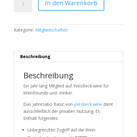
In den Warenkorb
Basic
l
Menge
t
e
r
Kategorie:
Mitgliedschaften
n
a
t
i
Beschreibung
v
e
Beschreibung
:
Ein Jahr lang Mitglied auf YvesBeck.wine für
Weinfreunde und -trinker.
Das Jahresabo Basic von
yvesbeck.wine
dient
ausschließlich der privaten Nutzung. Es
Enthält folgendes:
Unbegrenzten Zugriff auf die Wein-