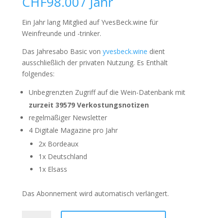
CHF
98.00
/ Jahr
Ein Jahr lang Mitglied auf YvesBeck.wine für
Weinfreunde und -trinker.
Das Jahresabo Basic von
yvesbeck.wine
dient
ausschließlich der privaten Nutzung. Es Enthält
folgendes:
Unbegrenzten Zugriff auf die Wein-Datenbank mit
zurzeit 39579 Verkostungsnotizen
regelmäßiger Newsletter
4 Digitale Magazine pro Jahr
2x Bordeaux
1x Deutschland
1x Elsass
Das Abonnement wird automatisch verlängert.
Jahresabo
A