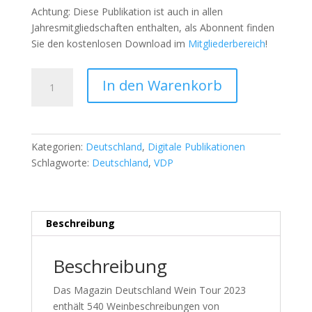
Achtung: Diese Publikation ist auch in allen
Jahresmitgliedschaften enthalten, als Abonnent finden
Sie den kostenlosen Download im
Mitgliederbereich
!
Deutschland
A
In den Warenkorb
Wein
l
Tour
t
2023
e
-
r
Kategorien:
Deutschland
,
Digitale Publikationen
von
n
Schlagworte:
Deutschland
,
VDP
Yves
a
Beck
t
-
i
ohne
v
Beschreibung
Jahresmitgliedschaft
e
Menge
:
Beschreibung
Das Magazin Deutschland Wein Tour 2023
enthält 540 Weinbeschreibungen von