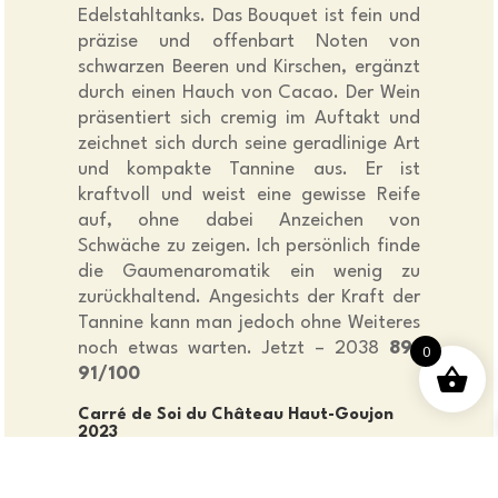
Edelstahltanks. Das Bouquet ist fein und
präzise und offenbart Noten von
schwarzen Beeren und Kirschen, ergänzt
durch einen Hauch von Cacao. Der Wein
präsentiert sich cremig im Auftakt und
zeichnet sich durch seine geradlinige Art
und kompakte Tannine aus. Er ist
kraftvoll und weist eine gewisse Reife
auf, ohne dabei Anzeichen von
Schwäche zu zeigen. Ich persönlich finde
die Gaumenaromatik ein wenig zu
zurückhaltend. Angesichts der Kraft der
Tannine kann man jedoch ohne Weiteres
noch etwas warten. Jetzt – 2038
89-
0
91/100
Carré de Soi du Château Haut-Goujon
2023
90% Merlot, 10% Cabernet Franc
Lehm-Sand-Böden für diese Cuvée aus