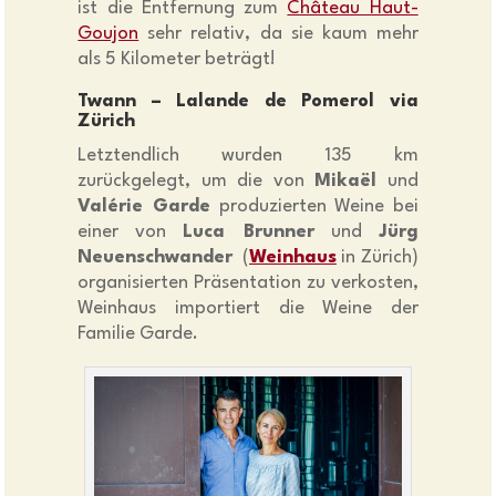
ist die Entfernung zum
Château Haut-
Goujon
sehr relativ, da sie kaum mehr
als 5 Kilometer beträgt!
Twann – Lalande de Pomerol via
Zürich
Letztendlich wurden 135 km
zurückgelegt, um die von
Mikaël
und
Valérie Garde
produzierten Weine bei
einer von
Luca Brunner
und
Jürg
Neuenschwander
(
Weinhaus
in Zürich)
organisierten Präsentation zu verkosten,
Weinhaus importiert die Weine der
Familie Garde.