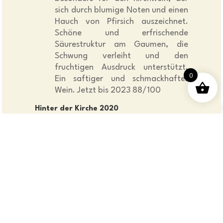
sich durch blumige Noten und einen
Hauch von Pfirsich auszeichnet.
Schöne und erfrischende
Säurestruktur am Gaumen, die
Schwung verleiht und den
fruchtigen Ausdruck unterstützt.
0
Ein saftiger und schmackhafter
Wein. Jetzt bis 2023 88/100
Hinter der Kirche 2020
Chasselas
Dieses HDK (kurz für Hinter der
Kirche) ist außergewöhnlich
regelmäßig. Er stammt von einer
einzigen Parzelle auf den Höhen
von Ligerz. Wie das Bouquet
überzeugt auch der Gaumen durch
seine Dichte und seine straffe
Säurestruktur. Ein charaktervoller