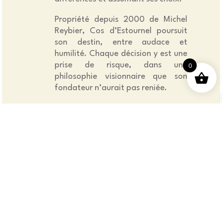
Propriété depuis 2000 de Michel
Reybier, Cos d’Estournel poursuit
son destin, entre audace et
humilité. Chaque décision y est une
0
prise de risque, dans une
philosophie visionnaire que son
fondateur n’aurait pas reniée.
Culture parcellaire poussée à son
comble, innovations exigeantes au
chai, goût du beau et de
l’excellence dans un univers
empreint d’une discrète élégance,
c’est là l’héritage de Louis-
Gaspard tel que le prolonge
aujourd’hui son propriétaire. Le
style unique de Cos d’Estournel, né
d’un terroir sublime magnifié avec