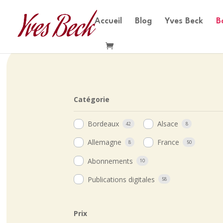
Accueil
Blog
Yves Beck
B
Catégorie
Bordeaux
Alsace
42
8
Allemagne
France
8
50
Abonnements
10
Publications digitales
58
Prix