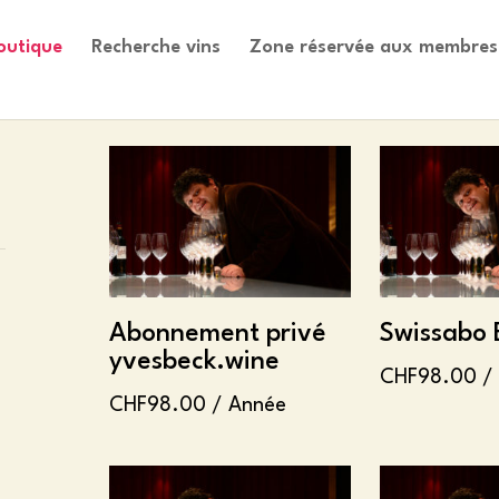
outique
Recherche vins
Zone réservée aux membres
Trié
10 résultats affichés
du
plus
récent
au
plus
ancien
Abonnement privé
Swissabo 
yvesbeck.wine
CHF
98.00
/
CHF
98.00
/ Année