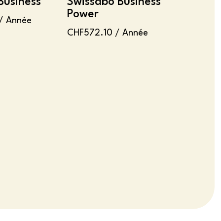
Business
Swissabo Business
Power
/ Année
CHF
572.10
/ Année