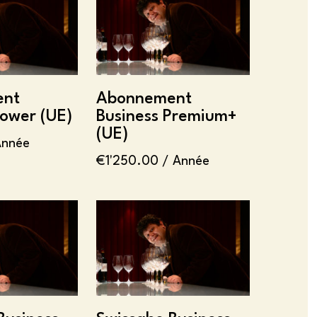
ent
Abonnement
Power (UE)
Business Premium+
(UE)
Année
€
1'250.00
/ Année