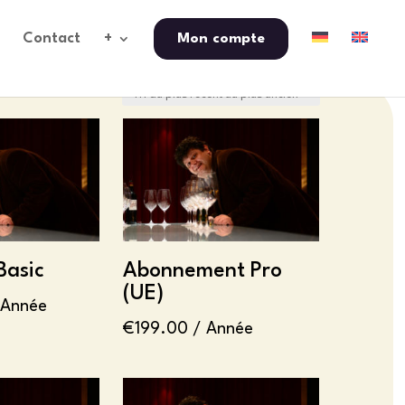
Contact
+
Mon compte
Basic
Abonnement Pro
(UE)
 Année
€
199.00
/ Année