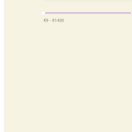
€
9
-
€
1430