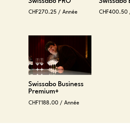
Swissabo PRO
Swissabo 
CHF
270.25
/ Année
CHF
400.50
Swissabo Business
Premium+
CHF
1'188.00
/ Année